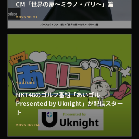
CM「世界の扉～ミラノ・パリ～」篇
2025.10.21
YOUTUBE
HKT48のゴルフ番組「あいゴル
Presented by Uknight」が配信スター
ト
2025.08.04