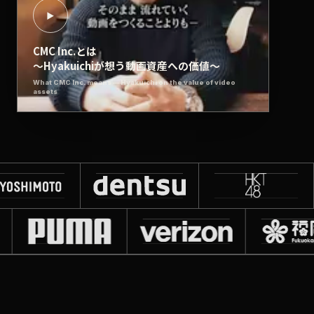
▶
CMC Inc.とは
〜Hyakuichiが想う動画資産への価値〜
What CMC Inc. means — Hyakuichi on the value of video
assets