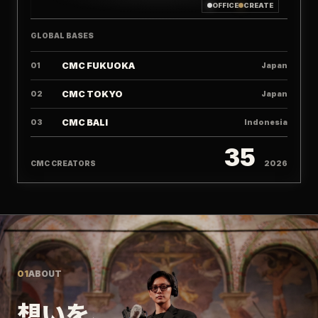
OFFICE
CREATE
GLOBAL BASES
CMC FUKUOKA
01
Japan
CMC TOKYO
02
Japan
CMC BALI
03
Indonesia
35
CMC CREATORS
2026
01
ABOUT
想いを、