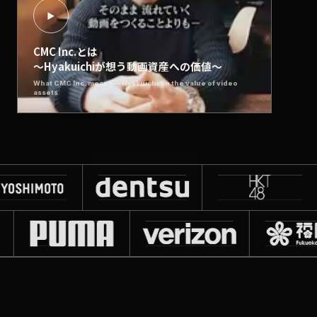
▶
CMC Inc.とは
〜Hyakuichiが想う動画資産への価値〜
What CMC Inc. means — Hyakuichi on the value of video
assets