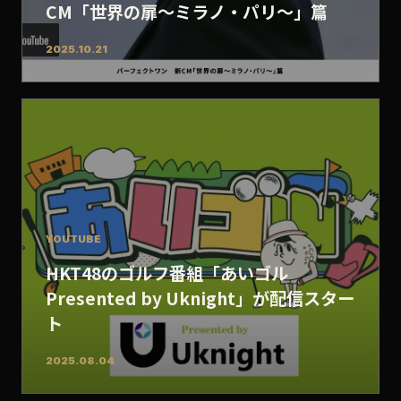
CM「世界の扉～ミラノ・パリ～」篇
2025.10.21
YOUTUBE
HKT48のゴルフ番組「あいゴル
Presented by Uknight」が配信スター
ト
2025.08.04