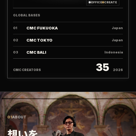
OFFICE
CREATE
GLOBAL BASES
CMC FUKUOKA
01
Japan
CMC TOKYO
02
Japan
CMC BALI
03
Indonesia
35
CMC CREATORS
2026
01
ABOUT
想いを、