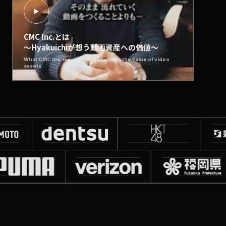
▶
CMC Inc.とは
〜Hyakuichiが想う動画資産への価値〜
What CMC Inc. means — Hyakuichi on the value of video
assets