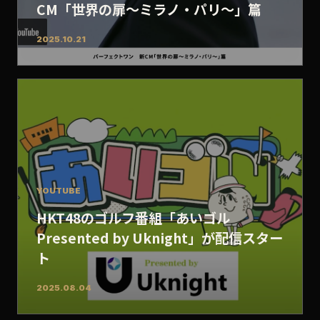
CM「世界の扉～ミラノ・パリ～」篇
2025.10.21
YOUTUBE
HKT48のゴルフ番組「あいゴル
Presented by Uknight」が配信スター
ト
2025.08.04