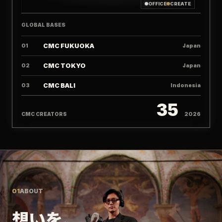
OFFICE
CREATE
GLOBAL BASES
CMC FUKUOKA
01
Japan
CMC TOKYO
02
Japan
CMC BALI
03
Indonesia
35
CMC CREATORS
2026
01
ABOUT
想いを、