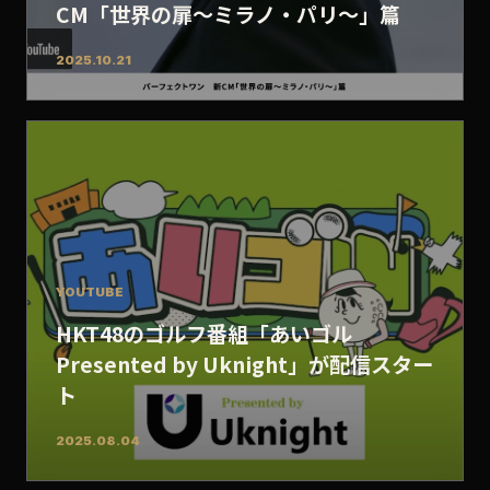
CM「世界の扉～ミラノ・パリ～」篇
2025.10.21
YOUTUBE
HKT48のゴルフ番組「あいゴル
Presented by Uknight」が配信スター
ト
2025.08.04