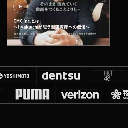
▶
CMC Inc.とは
〜Hyakuichiが想う動画資産への価値〜
What CMC Inc. means — Hyakuichi on the value of video
assets