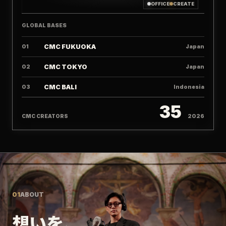
OFFICE
CREATE
GLOBAL BASES
CMC FUKUOKA
01
Japan
CMC TOKYO
02
Japan
CMC BALI
03
Indonesia
35
CMC CREATORS
2026
01
ABOUT
想いを、