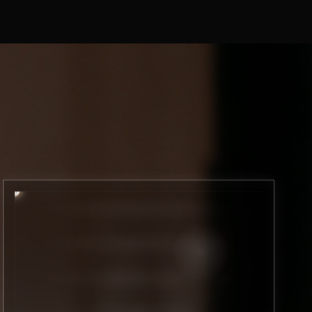
YO
KA
LI