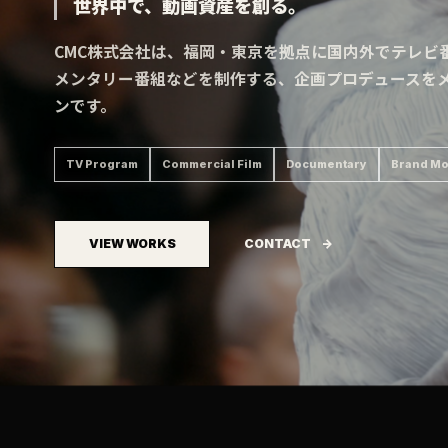
世界中で、動画資産を創る。
CMC株式会社は、福岡・東京を拠点に国内外でテレビ番
メンタリー番組などを制作する、企画プロデュースを
ンです。
TV Program
Commercial Film
Documentary
Brand Mo
VIEW WORKS
CONTACT