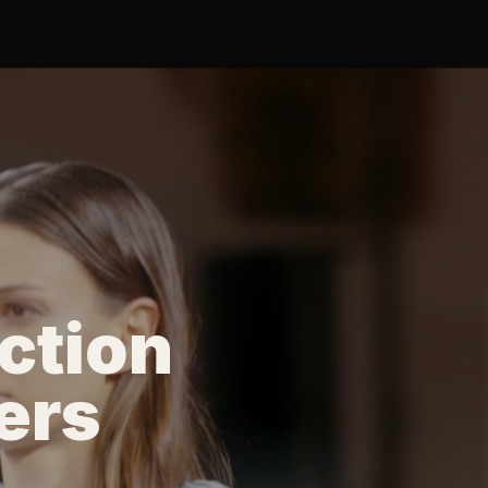
CMC TOK
CMC FUKUO
CMC BA
ction
ers