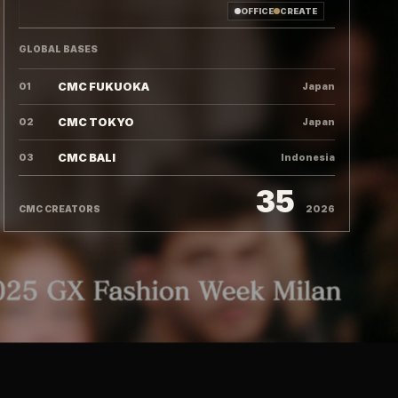
OFFICE
CREATE
GLOBAL BASES
CMC FUKUOKA
01
Japan
CMC TOKYO
02
Japan
CMC BALI
03
Indonesia
35
CMC CREATORS
2026